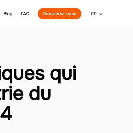
Blog
FAQ
Contactez-nous
FR
iques qui
rie du
24