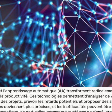
A) et l'apprentissage automatique (AA) transforment radicalem
la productivité. Ces technologies permettent d'analyser de
n des projets, prévoir les retards potentiels et proposer des 
es deviennent plus précises, et les inefficacités peuvent être
tomatique, en particulier, permet aux systèmes de s'amélio