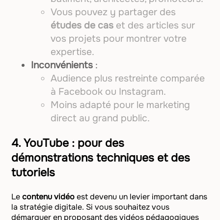
Vous pouvez y partager des
études de cas
et des articles sur
vos projets pour montrer votre
expertise.
Inconvénients
:
Audience plus restreinte comparée
à Facebook ou Instagram.
Moins adapté pour le marketing
direct au grand public.
4.
YouTube : pour des
démonstrations techniques et des
tutoriels
Le
contenu vidéo
est devenu un levier important dans
la stratégie digitale. Si vous souhaitez vous
démarquer en proposant des vidéos pédagogiques