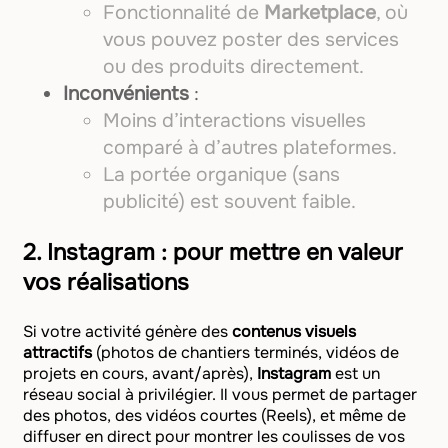
Fonctionnalité de
Marketplace
, où
vous pouvez poster des services
ou des produits directement.
Inconvénients
:
Moins d’interactions visuelles
comparé à d’autres plateformes.
La portée organique (sans
publicité) est souvent faible.
2.
Instagram : pour mettre en valeur
vos réalisations
Si votre activité génère des
contenus visuels
attractifs
(photos de chantiers terminés, vidéos de
projets en cours, avant/après),
Instagram
est un
réseau social à privilégier. Il vous permet de partager
des photos, des vidéos courtes (Reels), et même de
diffuser en direct pour montrer les coulisses de vos