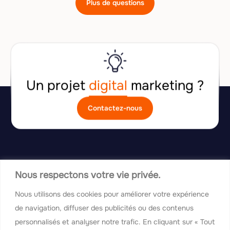
Plus de questions
Un projet
digital
marketing ?
Contactez-nous
Nous respectons votre vie privée.
Suivez-nous :
Nous utilisons des cookies pour améliorer votre expérience
Site web
Dirbat ©
de navigation, diffuser des publicités ou des contenus
Application mobile
L’agence
Référencement
Blog
personnalisés et analyser notre trafic. En cliquant sur « Tout
PIM
FAQ