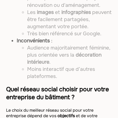
rénovation ou d'aménagement.
Les
images
et
infographies
peuvent
être facilement partagées,
augmentant votre portée.
Très bien référencé sur Google.
Inconvénients
:
Audience majoritairement féminine,
plus orientée vers la
décoration
intérieure
.
Moins interactif que d’autres
plateformes.
Quel réseau social choisir pour votre
entreprise du bâtiment ?
Le choix du meilleur réseau social pour votre
entreprise dépend de vos
objectifs
et de votre