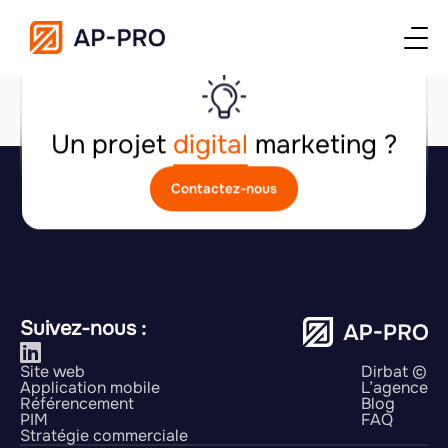
No Template found for this post.
Un projet
digital
marketing ?
Contactez-nous
Suivez-nous :
Site web
Dirbat ©
Application mobile
L’agence
Référencement
Blog
PIM
FAQ
Stratégie commerciale